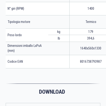
N° giri (RPM)
1400
Tipologia motore
Termico
kg
179
Peso lordo
lb
394,6
Dimensioni imballo LxPxA
1640x560x1330
(mm)
Codice EAN
8016738793987
DOWNLOAD