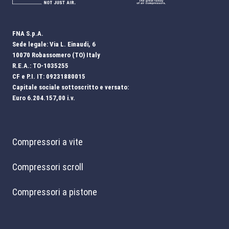
FNA S.p.A.
Sede legale: Via L. Einaudi, 6
10070 Robassomero (TO) Italy
R.E.A.: TO-1035255
CF e P.I. IT: 09231880015
Capitale sociale sottoscritto e versato:
Euro 6.204.157,00 i.v.
Compressori a vite
Compressori scroll
Compressori a pistone