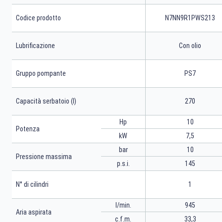
Codice prodotto
N7NN9R1PWS213
Lubrificazione
Con olio
Gruppo pompante
PS7
Capacità serbatoio (l)
270
Hp
10
Potenza
kW
7,5
bar
10
Pressione massima
p.s.i.
145
N° di cilindri
1
l/min.
945
Aria aspirata
c.f.m.
33,3