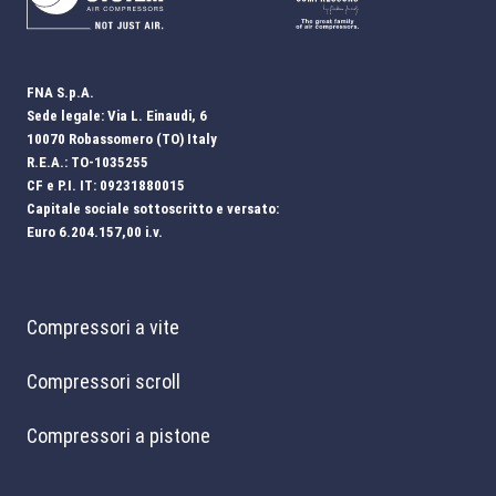
FNA S.p.A.
Sede legale: Via L. Einaudi, 6
10070 Robassomero (TO) Italy
R.E.A.: TO-1035255
CF e P.I. IT: 09231880015
Capitale sociale sottoscritto e versato:
Euro 6.204.157,00 i.v.
Compressori a vite
Compressori scroll
Compressori a pistone