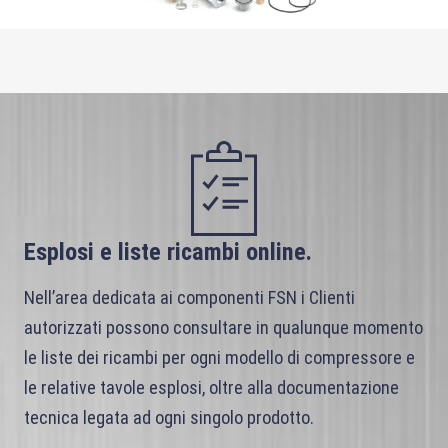
Esplosi e liste ricambi online.
Nell’area dedicata ai componenti FSN i Clienti
autorizzati possono consultare in qualunque momento
le liste dei ricambi per ogni modello di compressore e
le relative tavole esplosi, oltre alla documentazione
tecnica legata ad ogni singolo prodotto.