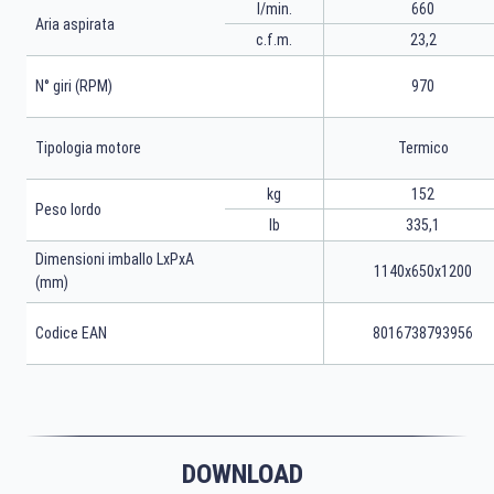
l/min.
660
Aria aspirata
c.f.m.
23,2
N° giri (RPM)
970
Tipologia motore
Termico
kg
152
Peso lordo
lb
335,1
Dimensioni imballo LxPxA
1140x650x1200
(mm)
Codice EAN
8016738793956
DOWNLOAD