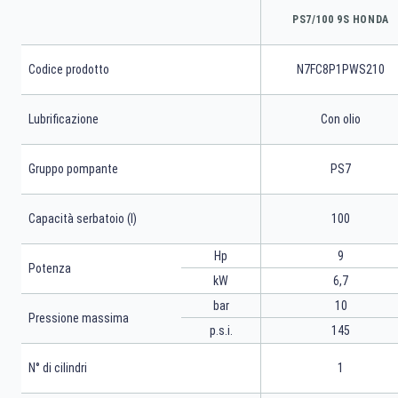
PS7/100 9S HONDA
Codice prodotto
N7FC8P1PWS210
Lubrificazione
Con olio
Gruppo pompante
PS7
Capacità serbatoio (l)
100
Hp
9
Potenza
kW
6,7
bar
10
Pressione massima
p.s.i.
145
N° di cilindri
1