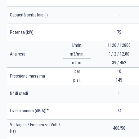
Capacità serbatoio (l)
-
Potenza (kW)
75
l/min.
1120 / 12800
m3/min.
1,12 / 12,80
Aria resa
39 / 452
c.f.m.
bar
10
Pressione massima
p.s.i.
145
N° di stadi
1
*
Livello sonoro (dB(A))
74
Voltaggio / Frequenza (Volt /
400/50
Hz)