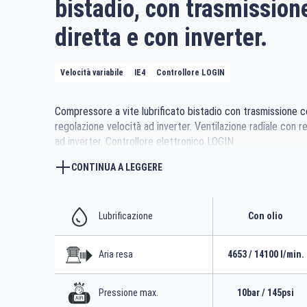
bistadio, con trasmission
diretta e con inverter.
Velocità variabile
IE4
Controllore LOGIN
Compressore a vite lubrificato bistadio con trasmissione c
regolazione velocità ad inverter. Ventilazione radiale con r
ad inverter. Controllore elettronico LOGIN.
Disponibile anche con scambiatore di recupero di calore in
CONTINUA A LEGGERE
Lubrificazione
Con olio
Aria resa
4653 / 14100 l/min.
Pressione max.
10bar / 145psi