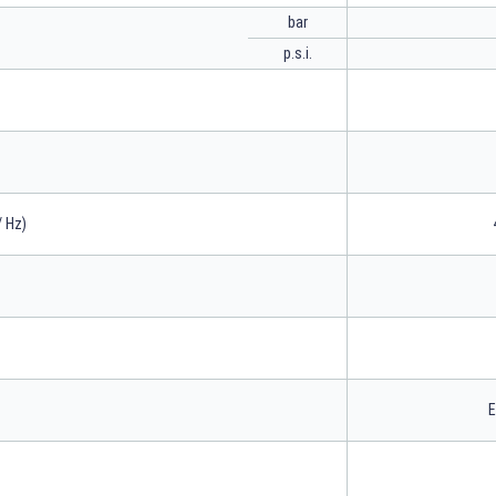
bar
p.s.i.
/ Hz)
E