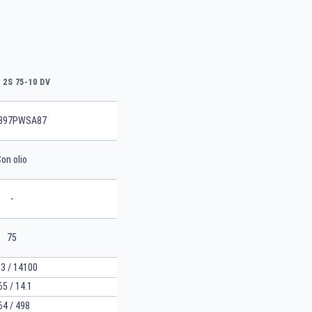
2S 75-10 DV
B97PWSA87
on olio
-
75
3 / 14100
65 / 14.1
64 / 498
CERCA