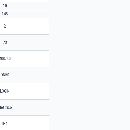
10
145
2
73
400/50
DN50
LOGIN
lettrico
IE4