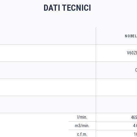
DATI TECNICI
NOBEL 
V60Z
C
l/min.
465
m3/min.
4.
c.f.m.
1