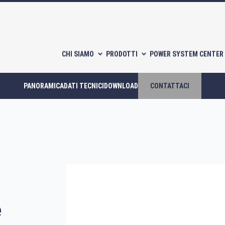
CHI SIAMO
PRODOTTI
POWER SYSTEM CENTER 
PANORAMICA
DATI TECNICI
DOWNLOAD
CONTATTACI
Compressori scroll
Compressori a piston
CATALOGHI
e