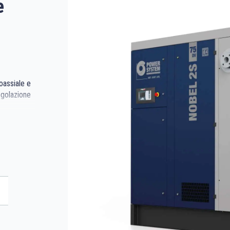
e
oassiale e
egolazione
tegrato.