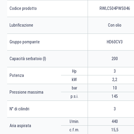
Codice prodotto
RWLC504PWS046
Lubrificazione
Con olio
Gruppo pompante
HD60CV3
Capacità serbatoio (l)
200
Hp
3
Potenza
kW
2,2
bar
10
Pressione massima
p.s.i.
145
N° di cilindri
3
l/min.
440
Aria aspirata
c.f.m.
15,5