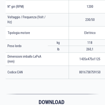
N° giri (RPM)
1200
Voltaggio / Frequenza (Volt /
230/50
Hz)
Tipologia motore
Elettrico
kg
118
Peso lordo
lb
260,1
Dimensioni imballo LxPxA
1435x475x1125
(mm)
Codice EAN
8016738759150
DOWNLOAD