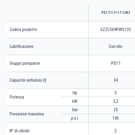
PS17/17+17 CM3
Codice prodotto
SZZC504PWS133
Lubrificazione
Con olio
Gruppo pompante
PS17
Capacità serbatoio (l)
34
Hp
3
Potenza
kW
2,2
bar
10
Pressione massima
p.s.i.
145
N° di cilindri
2