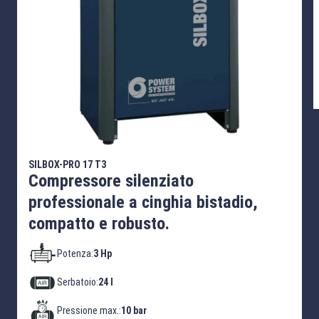
SILBOX-PRO 17 T3
Compressore silenziato
professionale a cinghia bistadio,
compatto e robusto.
Potenza:
3 Hp
Serbatoio:
24 l
Pressione max.:
10 bar