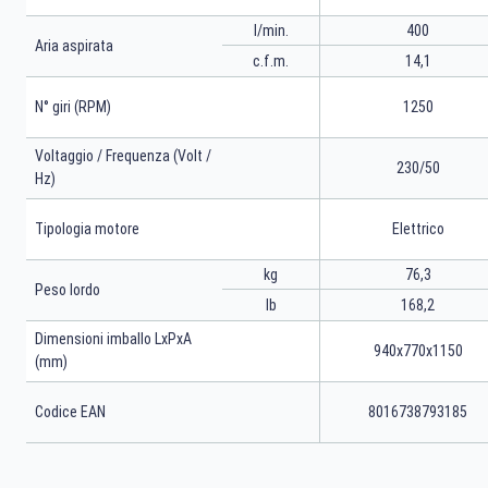
l/min.
400
Aria aspirata
c.f.m.
14,1
N° giri (RPM)
1250
Voltaggio / Frequenza (Volt /
230/50
Hz)
Tipologia motore
Elettrico
kg
76,3
Peso lordo
lb
168,2
Dimensioni imballo LxPxA
940x770x1150
(mm)
Codice EAN
8016738793185