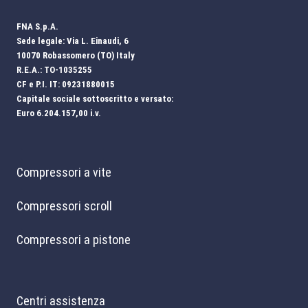
FNA S.p.A.
Sede legale: Via L. Einaudi, 6
10070 Robassomero (TO) Italy
R.E.A.: TO-1035255
CF e P.I. IT: 09231880015
Capitale sociale sottoscritto e versato:
Euro 6.204.157,00 i.v.
Compressori a vite
Compressori scroll
Compressori a pistone
Centri assistenza