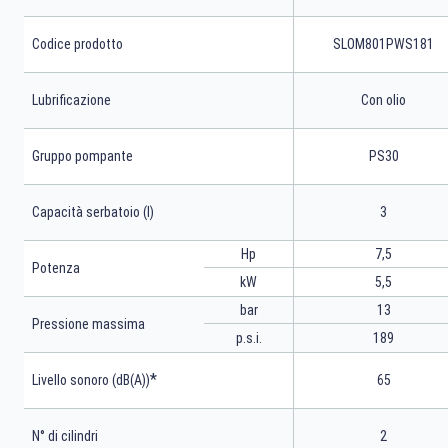
Codice prodotto
SLOM801PWS181
Lubrificazione
Con olio
Gruppo pompante
PS30
Capacità serbatoio (l)
3
Hp
7,5
Potenza
kW
5,5
bar
13
Pressione massima
p.s.i.
189
*
Livello sonoro (dB(A))
65
N° di cilindri
2