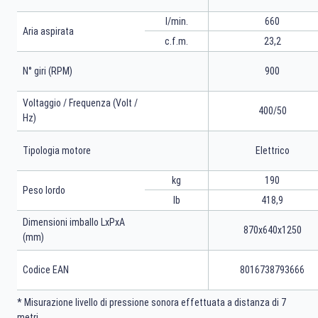
l/min.
660
Aria aspirata
c.f.m.
23,2
N° giri (RPM)
900
Voltaggio / Frequenza (Volt /
400/50
Hz)
Tipologia motore
Elettrico
kg
190
Peso lordo
lb
418,9
Dimensioni imballo LxPxA
870x640x1250
(mm)
Codice EAN
8016738793666
* Misurazione livello di pressione sonora effettuata a distanza di 7
metri.