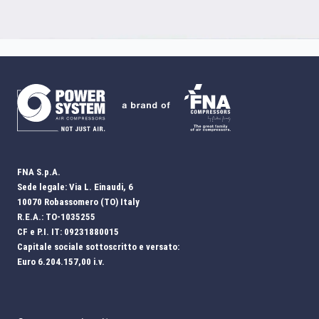
FNA S.p.A.
Sede legale: Via L. Einaudi, 6
10070 Robassomero (TO) Italy
R.E.A.: TO-1035255
CF e P.I. IT: 09231880015
Capitale sociale sottoscritto e versato:
Euro 6.204.157,00 i.v.