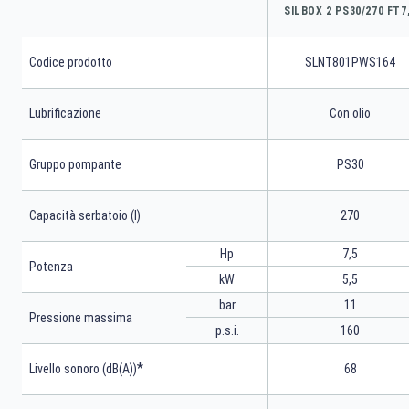
SILBOX 2 PS30/270 FT7
Codice prodotto
SLNT801PWS164
Lubrificazione
Con olio
Gruppo pompante
PS30
Capacità serbatoio (l)
270
Hp
7,5
Potenza
kW
5,5
bar
11
Pressione massima
p.s.i.
160
*
Livello sonoro (dB(A))
68