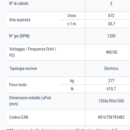
N° di cilindri
2
l/min.
872
Aria aspirata
c.f.m.
30,7
N° giri (RPM)
1200
Voltaggio / Frequenza (Volt /
400/50
Hz)
Tipologia motore
Elettrico
kg
277
Peso lordo
lb
610,7
Dimensioni imballo LxPxA
1550x765x1505
(mm)
Codice EAN
8016738793482