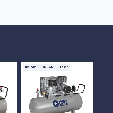
Bistadio
Con ruote
Trifase