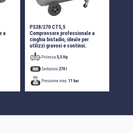
PS28/270 CT5,5
e a
Compressore professionale a
cinghia bistadio, ideale per
utilizzi gravosi e continui.
Potenza:
5,5 Hp
Serbatoio:
270 l
Pressione max.:
11 bar