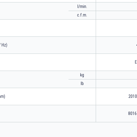
l/min.
c.f.m.
/ Hz)
E
kg
lb
mm)
2010
8016