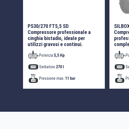
PS30/270 FT5,5 SD
SILBOX
Compressore professionale a
Compre
cinghia bistadio, ideale per
profess
utilizzi gravosi e continui.
comple
Potenza:
5,5 Hp
P
Serbatoio:
270 l
Se
Pressione max.:
11 bar
Pr