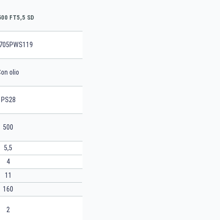
500 FT5,5 SD
705PWS119
on olio
PS28
500
5,5
4
11
160
2