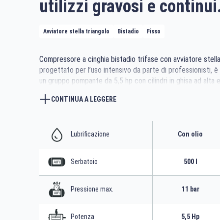
utilizzi gravosi e continui
Avviatore stella triangolo
Bistadio
Fisso
Compressore a cinghia bistadio trifase con avviatore stella
progettato per l’uso intensivo da parte di professionisti, è
un gruppo pompante da 5,5 hp con cilindri in ghisa ad alta e
con ampi collettori per un miglior raffreddamento e robus
CONTINUA A LEGGERE
paracinghia in metallo che protegge le parti in movimento. I
serbatoio da 500 litri per una grande riserva d’aria con qua
robusti piedi di appoggio con antivibranti lo rendono stabile
utilizzo.
Lubrificazione
Con olio
Serbatoio
500 l
Pressione max.
11 bar
Potenza
5,5 Hp