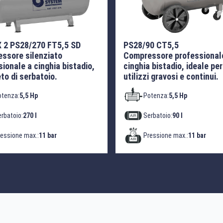
 2 PS28/270 FT5,5 SD
PS28/90 CT5,5
ssore silenziato
Compressore professional
ionale a cinghia bistadio,
cinghia bistadio, ideale per
to di serbatoio.
utilizzi gravosi e continui.
otenza:
5,5 Hp
Potenza:
5,5 Hp
rbatoio:
270 l
Serbatoio:
90 l
essione max.:
11 bar
Pressione max.:
11 bar