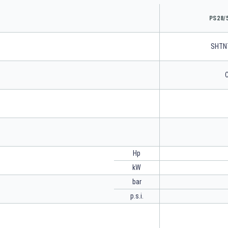
PS28/
SHTN
C
Hp
kW
bar
p.s.i.