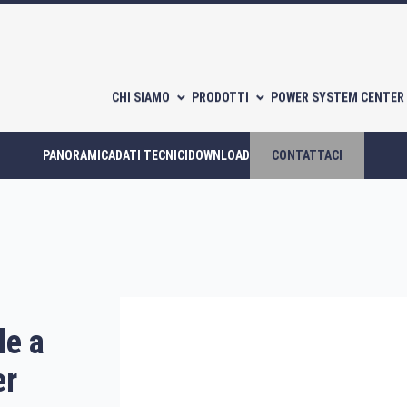
CHI SIAMO
PRODOTTI
POWER SYSTEM CENTER 
PANORAMICA
DATI TECNICI
DOWNLOAD
CONTATTACI
Compressori scroll
Compressori a piston
le a
CATALOGHI
er