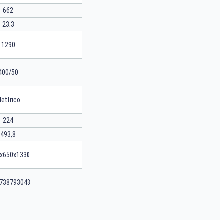
662
23,3
1290
400/50
lettrico
224
493,8
x650x1330
738793048
CERCA