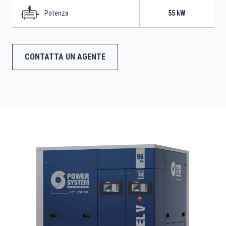
quelli necessari alla manutenzione, consente di
Potenza
55 kW
posizionarli anche in ambienti con spazi limitati.
CONTATTA UN AGENTE