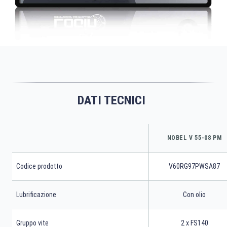
DATI TECNICI
NOBEL V 55-08 PM
Codice prodotto
V60RG97PWSA87
Lubrificazione
Con olio
Gruppo vite
2 x FS140