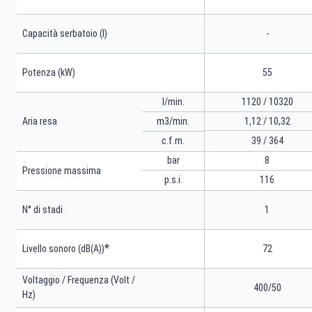
Capacità serbatoio (l)
-
Potenza (kW)
55
l/min.
1120 / 10320
m3/min.
1,12 / 10,32
Aria resa
39 / 364
c.f.m.
bar
8
Pressione massima
p.s.i.
116
N° di stadi
1
*
Livello sonoro (dB(A))
72
Voltaggio / Frequenza (Volt /
400/50
Hz)