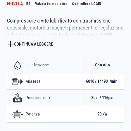
NOVITÀ
IE5
Valvola termostatica
Controllore LOGIN
Compressore a vite lubrificato con trasmissione
coassiale, motore a magneti permanenti e regolazione
velocità ad inverter. Controllore elettronico LOGIN
moderno e versatile. Compatto e silenzioso.
CONTINUA A LEGGERE
Lubrificazione
Con olio
Aria resa
6010 / 14490 l/min.
Pressione max.
8bar / 116psi
Potenza
90 kW