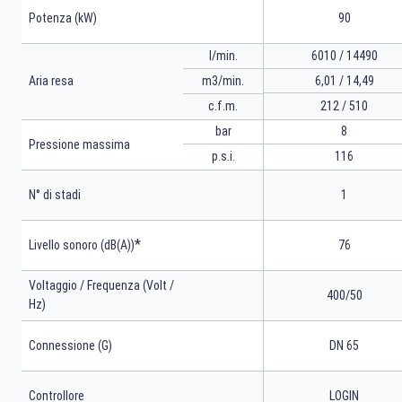
Potenza (kW)
90
l/min.
6010 / 14490
m3/min.
6,01 / 14,49
Aria resa
212 / 510
c.f.m.
bar
8
Pressione massima
p.s.i.
116
N° di stadi
1
*
Livello sonoro (dB(A))
76
Voltaggio / Frequenza (Volt /
400/50
Hz)
Connessione (G)
DN 65
Controllore
LOGIN