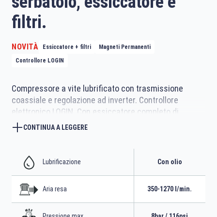
serbatoio, essiccatore e
filtri.
NOVITÀ
Essiccatore + filtri
Magneti Permanenti
Controllore LOGIN
Compressore a vite lubrificato con trasmissione
coassiale e regolazione ad inverter. Controllore
elettronico LOGIN. Con essiccatore completo di
batteria filtrante e montato su serbatoio da 270 litri
CONTINUA A LEGGERE
Lubrificazione
Con olio
Aria resa
350-1270 l/min.
Pressione max.
8bar / 116psi