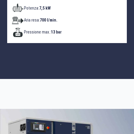
Potenza:
7,5 kW
Aria resa:
700 l/min.
Pressione max.:
13 bar