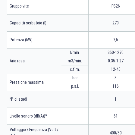
Gruppo vite
FS26
Capacità serbatoio (l)
270
Potenza (kW)
7,5
l/min.
350-1270
m3/min.
0.35-1.27
Aria resa
12-45
c.f.m.
bar
8
Pressione massima
p.s.i.
116
N° di stadi
1
*
Livello sonoro (dB(A))
61
Voltaggio / Frequenza (Volt /
400/50