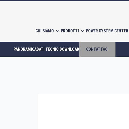
CHI SIAMO
PRODOTTI
POWER SYSTEM CENTER 
PANORAMICA
DATI TECNICI
DOWNLOAD
CONTATTACI
Compressori scroll
Compressori a piston
CATALOGHI