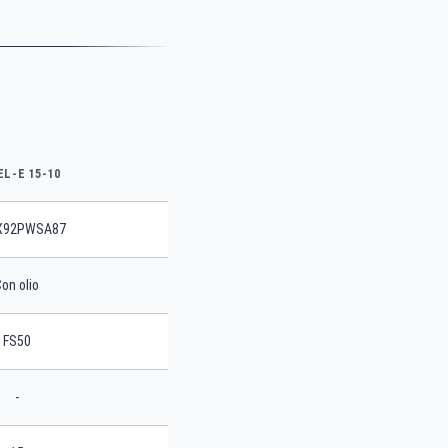
L-E 15-10
X92PWSA87
on olio
FS50
-