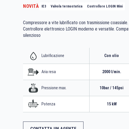
NOVITÀ
IE3
Valvola termostatica
Controllore LOGIN Mini
Compressore a vite lubrificato con trasmissione coassiale.
Controllore elettronico LOGIN moderno e versatile. Compa
silenzioso
Lubrificazione
Con olio
Aria resa
2000 l/min.
Pressione max.
10bar / 145psi
Potenza
15 kW
CONTATTA UN AGENTE