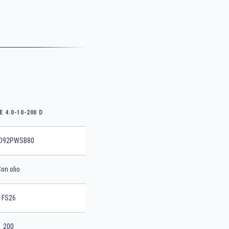
E 4.0-10-200 D
D92PWSB80
on olio
FS26
200