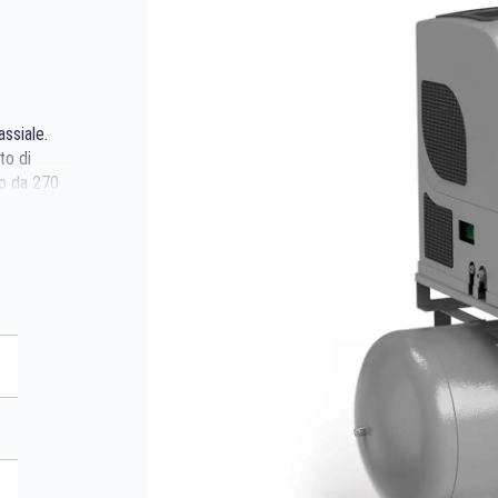
ssiale.
to di
lo da 270