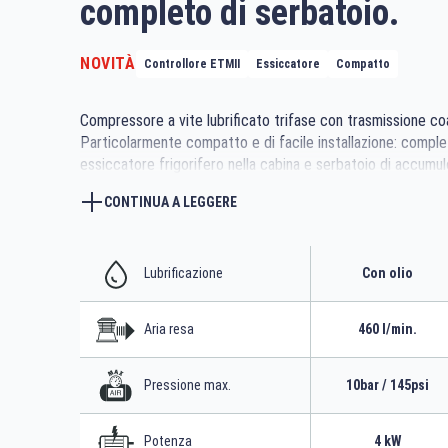
completo di serbatoio.
NOVITÀ
Controllore ETMII
Essiccatore
Compatto
Compressore a vite lubrificato trifase con trasmissione coa
Particolarmente compatto e di facile installazione: comple
essiccatore frigorifero nella cabina e serbatoio di accumu
litri
CONTINUA A LEGGERE
Lubrificazione
Con olio
Aria resa
460 l/min.
Pressione max.
10bar / 145psi
Potenza
4 kW