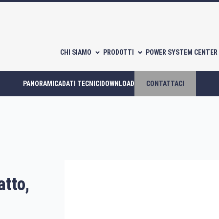
CHI SIAMO
PRODOTTI
POWER SYSTEM CENTER 
PANORAMICA
DATI TECNICI
DOWNLOAD
CONTATTACI
Compressori scroll
Compressori a piston
tto,
CATALOGHI