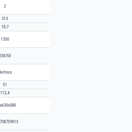
2
313
10,7
1350
230/50
lettrico
51
112,4
x630x580
738759013
CERCA