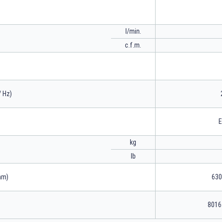
l/min.
c.f.m.
/ Hz)
E
kg
lb
mm)
630
8016