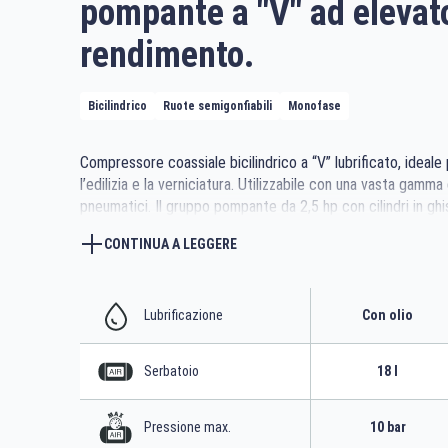
pompante a "V" ad elevat
rendimento.
Bicilindrico
Ruote semigonfiabili
Monofase
Compressore coassiale bicilindrico a “V” lubrificato, ideale
l’edilizia e la verniciatura. Utilizzabile con una vasta gamma 
pneumatici. Il gruppo pompante da 2,5 hp con cilindri in ghi
efficienza è interamente protetto dalla robusta e compatt
CONTINUA A LEGGERE
dotata di due serbatoi da 9 litri. La maniglia estensibile e l
semigonfiabili permettono la movimentazione su qualsiasi t
Lubrificazione
Con olio
Serbatoio
18 l
Pressione max.
10 bar