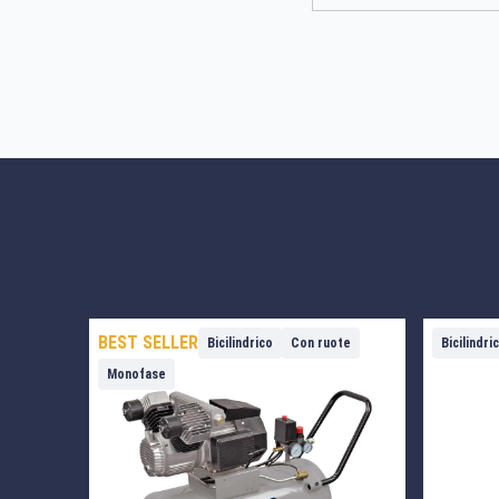
BEST SELLER
Bicilindrico
Con ruote
Bicilindri
Monofase