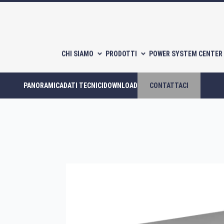
CHI SIAMO
PRODOTTI
POWER SYSTEM CENTER 
PANORAMICA
DATI TECNICI
DOWNLOAD
CONTATTACI
Compressori scroll
Compressori a piston
CATALOGHI