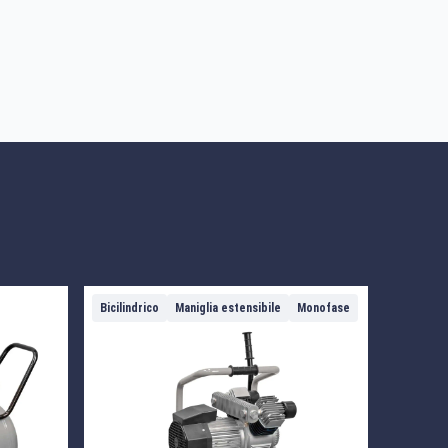
Bicilindrico
Maniglia estensibile
Monofase