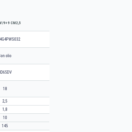
V/9+9 CM2,5
4G4PWS032
on olio
HD65DV
18
2,5
1,8
10
145