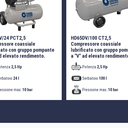
V/24 PCT2,5
HD65DV/100 CT2,5
ssore coassiale
Compressore coassiale
icato con gruppo pompante
lubrificato con gruppo po
ad elevato rendimento.
a "V" ad elevato rendiment
otenza:
2,5 Hp
Potenza:
2,5 Hp
rbatoio:
24 l
Serbatoio:
100 l
essione max.:
10 bar
Pressione max.:
10 bar