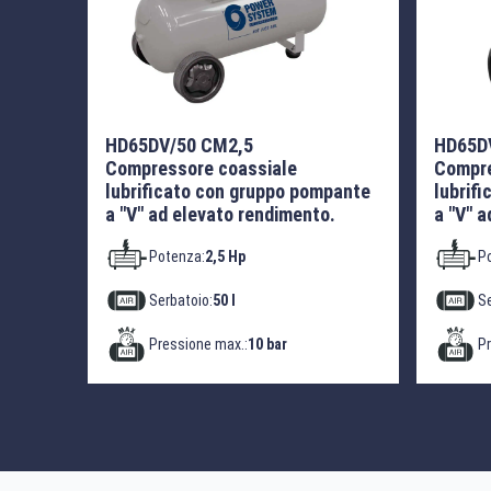
HD65DV/50 CM2,5
HD65D
Compressore coassiale
Compre
lubrificato con gruppo pompante
lubrif
a "V" ad elevato rendimento.
a "V" 
Potenza:
2,5 Hp
P
Serbatoio:
50 l
Se
Pressione max.:
10 bar
Pr