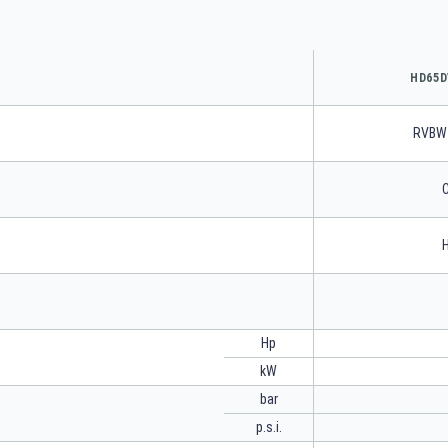
HD65D
RVBW
C
Hp
kW
bar
p.s.i.