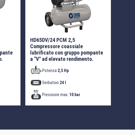
HD65DV/24 PCM 2,5
Compressore coassiale
mpante
lubrificato con gruppo pompante
o.
a "V" ad elevato rendimento.
Potenza:
2,5 Hp
Serbatoio:
24 l
Pressione max.:
10 bar