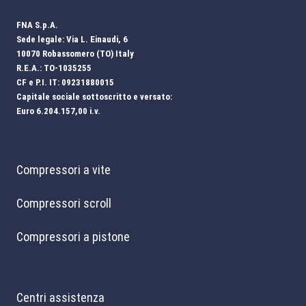
FNA S.p.A.
Sede legale: Via L. Einaudi, 6
10070 Robassomero (TO) Italy
R.E.A.: TO-1035255
CF e P.I. IT: 09231880015
Capitale sociale sottoscritto e versato:
Euro 6.204.157,00 i.v.
Compressori a vite
Compressori scroll
Compressori a pistone
Centri assistenza