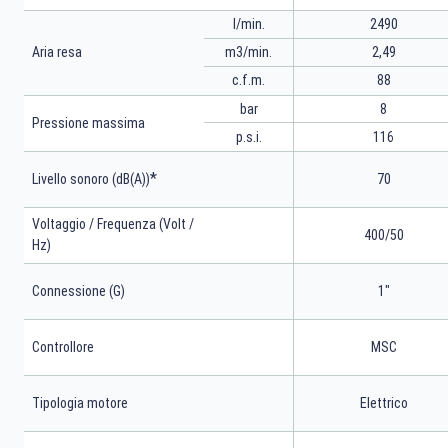
l/min.
2490
m3/min.
2,49
Aria resa
88
c.f.m.
bar
8
Pressione massima
p.s.i.
116
*
Livello sonoro (dB(A))
70
Voltaggio / Frequenza (Volt /
400/50
Hz)
Connessione (G)
1"
Controllore
MSC
Tipologia motore
Elettrico