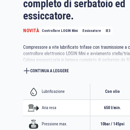
completo di serbatoio ed
essiccatore.
NOVITÀ
Controllore LOGIN Mini
Essiccatore
IE3
Compressore a vite lubrificato trifase con trasmissione a c
controllore elettronico LOGIN Mini e avviamento stella/tria
Cabina insonorizzata in lamiera completo di serbatoio da 500
essiccatore frigorifero
CONTINUA A LEGGERE
Lubrificazione
Con olio
Aria resa
650 l/min.
Pressione max.
10bar / 145psi