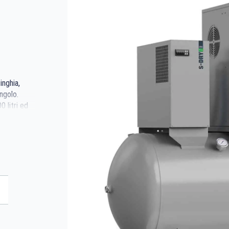
inghia,
ngolo.
 litri ed