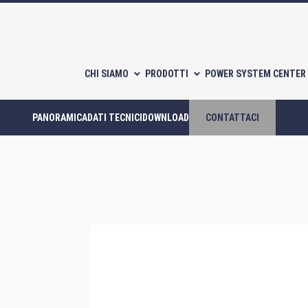
CHI SIAMO
PRODOTTI
POWER SYSTEM CENTER 
PANORAMICA
DATI TECNICI
DOWNLOAD
CONTATTACI
Compressori scroll
Compressori a piston
CATALOGHI