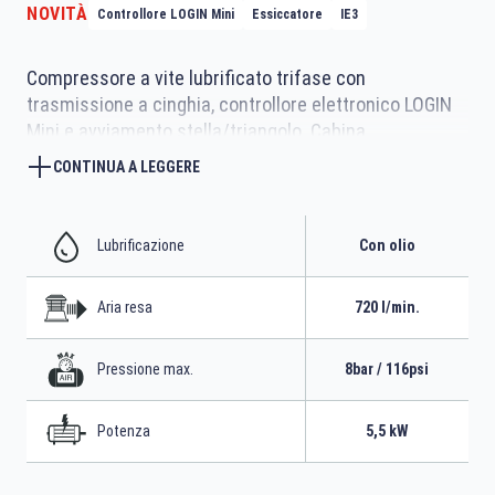
NOVITÀ
Controllore LOGIN Mini
Essiccatore
IE3
Compressore a vite lubrificato trifase con
trasmissione a cinghia, controllore elettronico LOGIN
Mini e avviamento stella/triangolo. Cabina
insonorizzata in lamiera completo di serbatoio da 270
CONTINUA A LEGGERE
litri ed essiccatore frigorifero
Lubrificazione
Con olio
Aria resa
720 l/min.
Pressione max.
8bar / 116psi
Potenza
5,5 kW