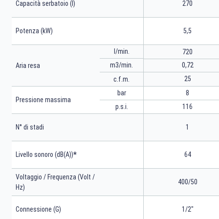
Capacità serbatoio (l)
270
Potenza (kW)
5,5
l/min.
720
m3/min.
0,72
Aria resa
25
c.f.m.
bar
8
Pressione massima
p.s.i.
116
N° di stadi
1
*
Livello sonoro (dB(A))
64
Voltaggio / Frequenza (Volt /
400/50
Hz)
Connessione (G)
1/2"