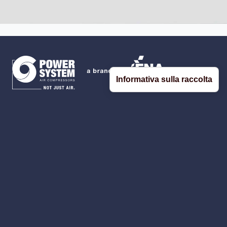
Informativa sulla raccolta
FNA S.p.A.
Sede legale: Via L. Einaudi, 6
10070 Robassomero (TO) Italy
R.E.A.: TO-1035255
CF e P.I. IT: 09231880015
Capitale sociale sottoscritto e versato:
Euro 6.204.157,00 i.v.
Compressori a vite