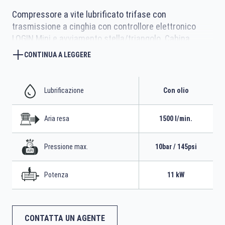
Compressore a vite lubrificato trifase con
trasmissione a cinghia con controllore elettronico
LOGIN Mini e avviamento stella/triangolo. Cabina
insonorizzata in lamiera verniciata e completo di
CONTINUA A LEGGERE
serbatoio da 270 litri
Lubrificazione
Con olio
Aria resa
1500 l/min.
Pressione max.
10bar / 145psi
Potenza
11 kW
CONTATTA UN AGENTE