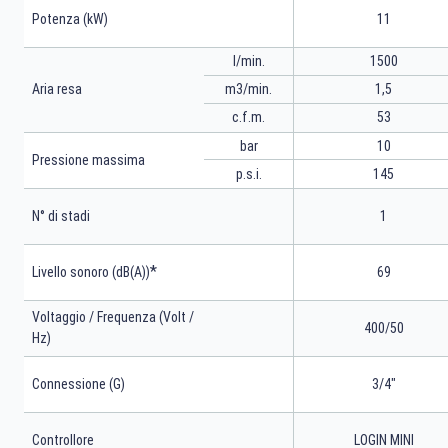
Potenza (kW)
11
l/min.
1500
m3/min.
1,5
Aria resa
53
c.f.m.
bar
10
Pressione massima
p.s.i.
145
N° di stadi
1
*
Livello sonoro (dB(A))
69
Voltaggio / Frequenza (Volt /
400/50
Hz)
Connessione (G)
3/4"
Controllore
LOGIN MINI