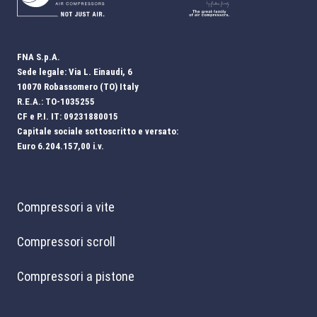
FNA S.p.A.
Sede legale: Via L. Einaudi, 6
10070 Robassomero (TO) Italy
R.E.A.: TO-1035255
CF e P.I. IT: 09231880015
Capitale sociale sottoscritto e versato:
Euro 6.204.157,00 i.v.
Compressori a vite
Compressori scroll
Compressori a pistone