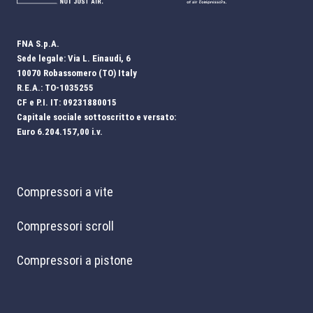
FNA S.p.A.
Sede legale: Via L. Einaudi, 6
10070 Robassomero (TO) Italy
R.E.A.: TO-1035255
CF e P.I. IT: 09231880015
Capitale sociale sottoscritto e versato:
Euro 6.204.157,00 i.v.
Compressori a vite
Compressori scroll
Compressori a pistone